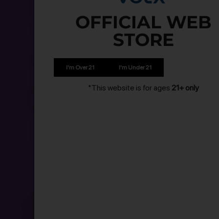
OFFICIAL WEB
STORE
I'm Over 21
I'm Under 21
*This website is for ages
21+ only