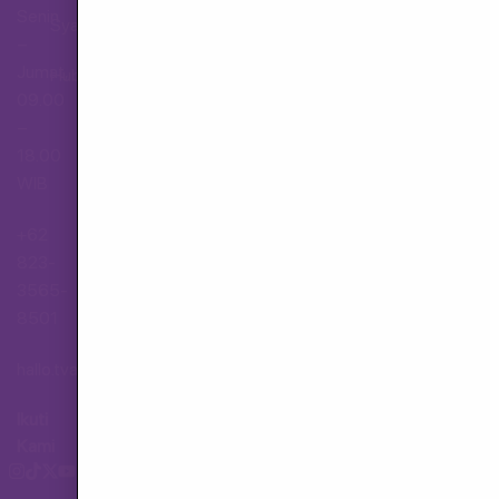
Senin
Syarat dan Ketentuan
–
Jumat,
Hubungi Layanan Pelanggan
09.00
–
18.00
WIB
+62
823-
3565-
8501
hallo.tva@gmail.com
Ikuti
Kami