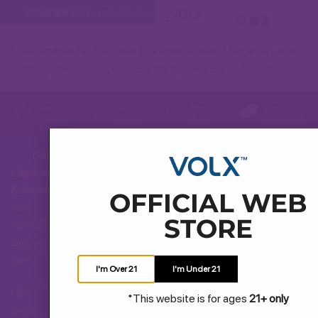
WARNING:
This product contains nicotine. Nicotine is an addi
Jl. Sukamenak No.89 B. Kel. Sukamenak, Kec. Margahayu, Kab.
Bandung, Jawa, Barat, Kota Bandung, Jawa Barat 40228
Fast
Easy
Best
Fast
Delivery
Access
Price
Response
Bantuan
Layanan
Hubungi Kami
Konsumen
OFFICIAL WEB
Jam
STORE
Pertanyaan Umum
operasional
layanan
Pengiriman dan Pengembalian
kami
I'm Over 21
I'm Under 21
Cara Membeli
Hari:
*This website is for ages
21+ only
Senin
Syarat dan Ketentuan