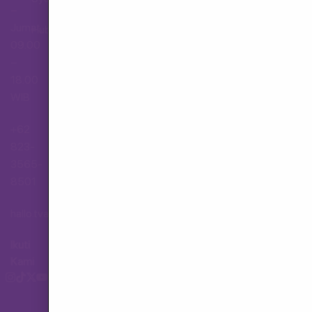
–
Jumat,
Hubungi Layanan Pelanggan
09.00
–
18.00
WIB
+62
823-
3565-
8501
hallo.tva@gmail.com
Ikuti
Kami