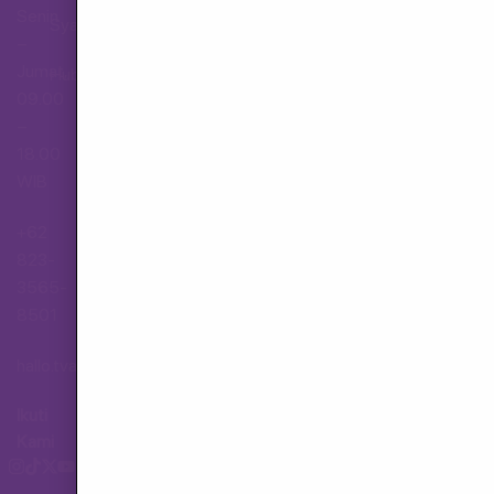
Senin
Syarat dan Ketentuan
–
Jumat,
Hubungi Layanan Pelanggan
09.00
–
18.00
WIB
+62
823-
3565-
8501
hallo.tva@gmail.com
Ikuti
Kami