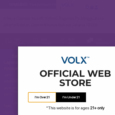
WARNING:
This product contains nicotine. Nicotine is an addi
Jl. Raya Cilandak Kko, Rt.10/Rw.5, Ragunan, Ps. Minggu, Kota
Jakarta Selatan, Daerah Khusus Ibukota Jakarta 12550
Fast
Easy
Best
Fast
Delivery
Access
Price
Response
Bantuan
Layanan
Hubungi Kami
Konsumen
OFFICIAL WEB
Jam
STORE
Pertanyaan Umum
operasional
layanan
Pengiriman dan Pengembalian
kami
I'm Over 21
I'm Under 21
Cara Membeli
Hari:
*This website is for ages
21+ only
Senin
Syarat dan Ketentuan