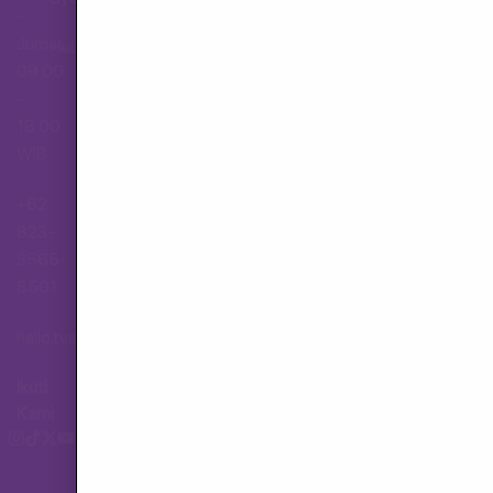
–
Jumat,
Hubungi Layanan Pelanggan
09.00
–
18.00
WIB
+62
823-
3565-
8501
hallo.tva@gmail.com
Ikuti
Kami