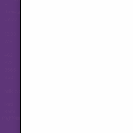
–
Jumat,
Hubungi Layanan Pelanggan
09.00
–
18.00
WIB
+62
823-
3565-
8501
hallo.tva@gmail.com
Ikuti
Kami